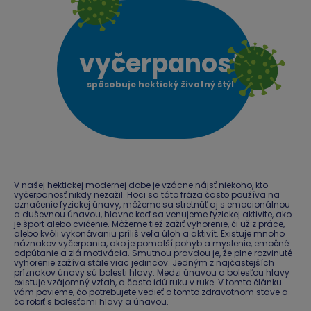
vyčerpanosť
spôsobuje hektický životný štýl
V našej hektickej modernej dobe je vzácne nájsť niekoho, kto
vyčerpanosť nikdy nezažil. Hoci sa táto fráza často používa na
označenie fyzickej únavy, môžeme sa stretnúť aj s emocionálnou
a duševnou únavou, hlavne keď sa venujeme fyzickej aktivite, ako
je šport alebo cvičenie. Môžeme tiež zažiť vyhorenie, či už z práce,
alebo kvôli vykonávaniu príliš veľa úloh a aktivít. Existuje mnoho
náznakov vyčerpania, ako je pomalší pohyb a myslenie, emočné
odpútanie a zlá motivácia. Smutnou pravdou je, že plne rozvinuté
vyhorenie zažíva stále viac jedincov. Jedným z najčastejších
príznakov únavy sú bolesti hlavy. Medzi únavou a bolesťou hlavy
existuje vzájomný vzťah, a často idú ruku v ruke. V tomto článku
vám povieme, čo potrebujete vedieť o tomto zdravotnom stave a
čo robiť s bolesťami hlavy a únavou.