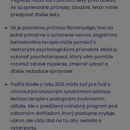
migréna, môžu vám pomôcť lieky proti bolesti.
Ak sú sprievodné príznaky závažné, lekár môže
predpísať ďalšie lieky.
Ak je pôvodnou príčinou fibromyalgia, hoci sa
jedná primárne o ochorenie nervov, kognitívna
behaviorálna terapia môže pomôcť s
niektorými psychologickými príznakmi. Môže ju
vykonať psychoterapeut, ktorý vám pomôže
rozvinúť zdravé myslenie, zmierniť úzkosť a
ďalšie nežiaduce správanie.
Podľa štúdie z roku 2021 môže byť pre ľudí s
chronickým únavovým syndrómom účinnou
liečbou terapia s postupným zvyšovaním
záťaže. Ide o predĺžený cvičebný program pod
odborným dohľadom, ktorý postupne zvyšuje
výkon, ale vždy dbá na to, aby nedošlo k
vyčerpaniu.