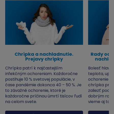
Chrípka a nachladnutie.
Rady od m
Prejavy chrípky
nachlad
Chrípka patrí k najčastejším
Bolesť hlavy,
infekčným ochoreniam. Každoročne
teplota, upc
postihuje 10 % svetovej populácie, v
ochorenie je
čase pandémie dokonca 40 – 50 %. Je
chrípka prej
to závažné ochorenie, ktoré je
zaliezť pod 
každoročne príčinou úmrtí tisícov ľudí
dobrým radá
na celom svete.
vieme aj to, 