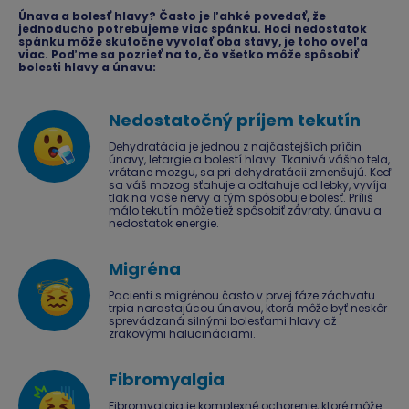
Únava a bolesť hlavy? Často je ľahké povedať, že
jednoducho potrebujeme viac spánku. Hoci nedostatok
spánku môže skutočne vyvolať oba stavy, je toho oveľa
viac. Poďme sa pozrieť na to, čo všetko môže spôsobiť
bolesti hlavy a únavu:
Nedostatočný príjem tekutín
Dehydratácia je jednou z najčastejších príčin
únavy, letargie a bolestí hlavy. Tkanivá vášho tela,
vrátane mozgu, sa pri dehydratácii zmenšujú. Keď
sa váš mozog sťahuje a odťahuje od lebky, vyvíja
tlak na vaše nervy a tým spôsobuje bolesť. Príliš
málo tekutín môže tiež spôsobiť závraty, únavu a
nedostatok energie.
Migréna
Pacienti s migrénou často v prvej fáze záchvatu
trpia narastajúcou únavou, ktorá môže byť neskôr
sprevádzaná silnými bolesťami hlavy až
zrakovými halucináciami.
Fibromyalgia
Fibromyalgia je komplexné ochorenie, ktoré môže