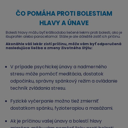
ČO POMÁHA PROTI BOLESTIAM
HLAVY A ÚNAVE
Bolesti hlavy môžu byť krátkodobo liečené liekmi proti bolesti, ako je
ibuprofén alebo paracetamol. Stále je ale dôležité zistiť ich príčinu.
Akonáhle váš lekár zistí príčinu, môže vám byť odporučená
nasledujúca liečba a zmeny životného štýlu:
V prípade psychickej únavy a nadmerného
stresu môže pomôcť meditácia, dostatok
odpočinku, správny spánkový režim a ovládanie
techník zvládania stresu.
Fyzické vyčerpanie možno tiež zmierniť
dostatkom spánku, fyzioterapiou a masážami.
Ak je príčinou vašej únavy a bolestí hlavy