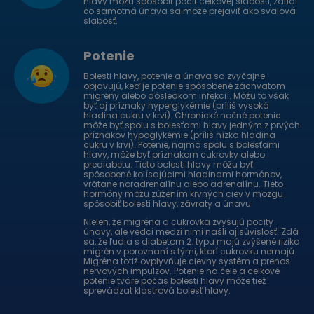
hlavy môžu spôsobiť pocit celkovej slabosti, zatiaľ
čo samotná únava sa môže prejaviť ako svalová
slabosť.
Potenie
Bolesti hlavy, potenie a únava sa zvyčajne
objavujú, keď je potenie spôsobené záchvatom
migrény alebo dôsledkom infekcií. Môžu to však
byť aj príznaky hyperglykémie (príliš vysoká
hladina cukru v krvi). Chronické nočné potenie
môže byť spolu s bolesťami hlavy jedným z prvých
príznakov hypoglykémie (príliš nízka hladina
cukru v krvi). Potenie, najmä spolu s bolesťami
hlavy, môže byť príznakom cukrovky alebo
prediabetu. Tieto bolesti hlavy môžu byť
spôsobené kolísajúcimi hladinami hormónov,
vrátane noradrenalínu alebo adrenalínu. Tieto
hormóny môžu zúžením krvných ciev v mozgu
spôsobiť bolesti hlavy, závraty a únavu.
Nielen, že migréna a cukrovka zvyšujú pocity
únavy, ale vedci medzi nimi našli aj súvislosť. Zdá
sa, že ľudia s diabetom 2. typu majú zvýšené riziko
migrén v porovnaní s tými, ktorí cukrovku nemajú.
Migréna totiž ovplyvňuje cievny systém a prenos
nervových impulzov. Potenie na čele a celkové
potenie tváre počas bolesti hlavy môže tiež
sprevádzať klastrová bolesť hlavy.