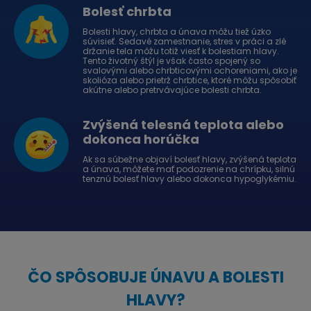
Bolesť chrbta
Bolesti hlavy, chrbta a únava môžu tiež úzko
súvisieť. Sedavé zamestnanie, stres v práci a zlé
držanie tela môžu totiž viesť k bolestiam hlavy.
Tento životný štýl je však často spojený so
svalovými alebo chrbticovými ochoreniami, ako je
skolióza alebo prietrž chrbtice, ktoré môžu spôsobiť
akútne alebo pretrvávajúce bolesti chrbta.
Zvýšená telesná teplota alebo
dokonca horúčka
Ak sa súbežne objaví bolesť hlavy, zvýšená teplota
a únava, môžete mať podozrenie na chrípku, silnú
tenznú bolesť hlavy alebo dokonca hypoglykémiu.
ČO SPÔSOBUJE ÚNAVU A BOLESTI
HLAVY?