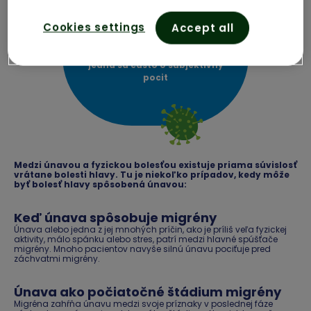
Cookies settings
Accept all
Únava
jedná sa často o subjektívny
pocit
Medzi únavou a fyzickou bolesťou existuje priama súvislosť
vrátane bolesti hlavy. Tu je niekoľko prípadov, kedy môže
byť bolesť hlavy spôsobená únavou:
Keď únava spôsobuje migrény
Únava alebo jedna z jej mnohých príčin, ako je príliš veľa fyzickej
aktivity, málo spánku alebo stres, patrí medzi hlavné spúšťače
migrény. Mnoho pacientov navyše silnú únavu pociťuje pred
záchvatmi migrény.
Únava ako počiatočné štádium migrény
Migréna zahŕňa únavu medzi svoje príznaky v poslednej fáze