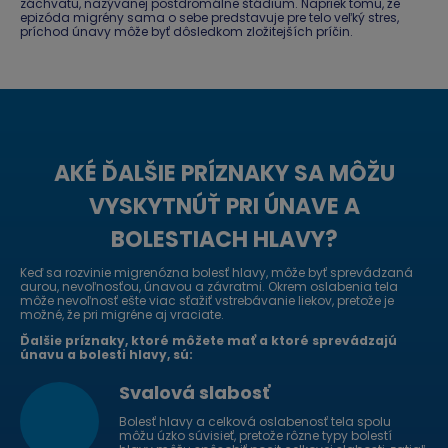
záchvatu, nazývanej postdromálne štádium. Napriek tomu, že
epizóda migrény sama o sebe predstavuje pre telo veľký stres,
príchod únavy môže byť dôsledkom zložitejších príčin.
AKÉ ĎALŠIE PRÍZNAKY SA MÔŽU
VYSKYTNÚŤ PRI ÚNAVE A
BOLESTIACH HLAVY?
Keď sa rozvinie migrenózna bolesť hlavy, môže byť sprevádzaná
aurou, nevoľnosťou, únavou a závratmi. Okrem oslabenia tela
môže nevoľnosť ešte viac sťažiť vstrebávanie liekov, pretože je
možné, že pri migréne aj vraciate.
Ďalšie príznaky, ktoré môžete mať a ktoré sprevádzajú
únavu a bolesti hlavy, sú:
Svalová slabosť
Bolesť hlavy a celková oslabenosť tela spolu
môžu úzko súvisieť, pretože rôzne typy bolestí