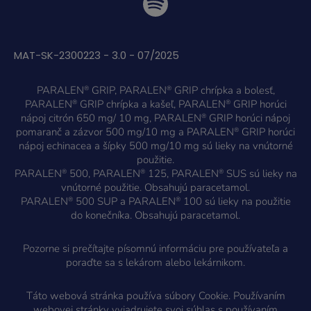
MAT-SK-2300223 - 3.0 - 07/2025
PARALEN
GRIP, PARALEN
GRIP chrípka a bolesť,
®
®
PARALEN
GRIP chrípka a kašeľ, PARALEN
GRIP horúci
®
®
nápoj citrón 650 mg/ 10 mg, PARALEN
GRIP horúci nápoj
®
pomaranč a zázvor 500 mg/10 mg a PARALEN
GRIP horúci
®
nápoj echinacea a šípky 500 mg/10 mg sú lieky na vnútorné
použitie.
PARALEN
500, PARALEN
125, PARALEN
SUS sú lieky na
®
®
®
vnútorné použitie. Obsahujú paracetamol.
PARALEN
500 SUP a PARALEN
100 sú lieky na použitie
®
®
do konečníka. Obsahujú paracetamol.
Pozorne si prečítajte písomnú informáciu pre používateľa a
poraďte sa s lekárom alebo lekárnikom.
Táto webová stránka používa súbory Cookie. Používaním
webovej stránky vyjadrujete svoj súhlas s používaním