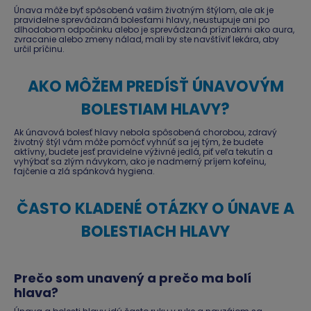
Únava môže byť spôsobená vašim životným štýlom, ale ak je
pravidelne sprevádzaná bolesťami hlavy, neustupuje ani po
dlhodobom odpočinku alebo je sprevádzaná príznakmi ako aura,
zvracanie alebo zmeny nálad, mali by ste navštíviť lekára, aby
určil príčinu.
AKO MÔŽEM PREDÍSŤ ÚNAVOVÝM
BOLESTIAM HLAVY?
Ak únavová bolesť hlavy nebola spôsobená chorobou, zdravý
životný štýl vám môže pomôcť vyhnúť sa jej tým, že budete
aktívny, budete jesť pravidelne výživné jedlá, piť veľa tekutín a
vyhýbať sa zlým návykom, ako je nadmerný príjem kofeínu,
fajčenie a zlá spánková hygiena.
ČASTO KLADENÉ OTÁZKY O ÚNAVE A
BOLESTIACH HLAVY
Prečo som unavený a prečo ma bolí
hlava?