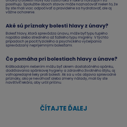
Únava a bolesti hlavy idú často ruku v ruke a navzájom sa
posilňujú. Spolužitie oboch stavov môže naznačovať nielen to, že
by ste mali viac odpočívať a pravidelne sa hydratovať, ale aj
vážne ochorenie.
Aké sú príznaky bolesti hlavy z únavy?
Bolesť hlavy, ktorá sprevádza únavu, môže byť typu tupého
napätia alebo stredného až ťažkého typu migrény. V týchto
prípadoch je pocit fyzického a psychického vyčerpania
sprevádzaný nepríjemnými bolesťami.
Čo pomáha pri bolestiach hlavy a únave?
Krátkodobým riešením môžu byť okrem dostatočného spánku,
dodržiavania spánkovej hygieny a zdravého životného štýlu, aj
voľnopredajné lieky proti bolesti. Ak sa u vás objavia sprievodné
príznaky, ako je nevoľnosť alebo zmeny nálady, mali by ste
navštíviť lekára, aby určil príčinu.
ČÍTAJTE ĎALEJ