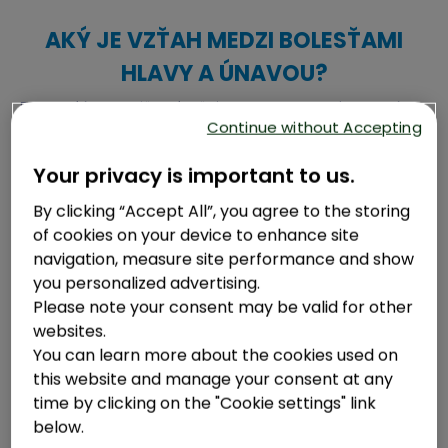
AKÝ JE VZŤAH MEDZI BOLESŤAMI
HLAVY A ÚNAVOU?
Definovať únavu môže byť zložité, a dokonca ani lekári nemajú
konkrétnu predstavu. Často však ide o subjektívny pocit, ktorý
Continue without Accepting
môže byť:
Mentálny alebo emocionálny, pretože únava sa
Your privacy is important to us.
môže prejavovať príznakmi ako sú problémy so
By clicking “Accept All”, you agree to the storing
sústredením a pamäťou, poruchy kognitívnych
of cookies on your device to enhance site
funkcií a nedostatok emočnej stability.
navigation, measure site performance and show
you personalized advertising.
Fyzický, keď sa únava prejavuje nedostatkom
Please note your consent may be valid for other
sily, svalovou slabosťou, stratou energie a má za
websites.
následok nižšiu vytrvalosť.
You can learn more about the cookies used on
this website and manage your consent at any
time by clicking on the "Cookie settings" link
below.