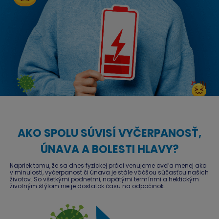
AKO SPOLU SÚVISÍ VYČERPANOSŤ,
ÚNAVA A BOLESTI HLAVY?
Napriek tomu, že sa dnes fyzickej práci venujeme oveľa menej ako
v minulosti, vyčerpanosť či únava je stále väčšou súčasťou našich
životov. So všetkými podnetmi, napätými termínmi a hektickým
životným štýlom nie je dostatok času na odpočinok.