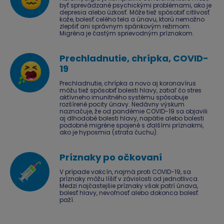
byť sprevádzané psychickými problémami, ako je
depresia alebo úzkosť. Môže tiež spôsobiť citlivosť
kože, bolesť celého tela a únavu, ktorú nemožno
zlepšiť ani správnym spánkovým režimom.
Migréna je častým sprievodným príznakom.
Prechladnutie, chrípka, COVID-
19
Prechladnutie, chrípka a novo aj koronavírus
môžu tiež spôsobiť bolesti hlavy, zatiaľ čo stres
aktívneho imunitného systému spôsobuje
rozšírené pocity únavy. Nedávny výskum
naznačuje, že od pandémie COVID-19 sa objavili
aj dlhodobé bolesti hlavy, napätie alebo bolesti
podobné migréne spojené s ďalšími príznakmi,
ako je hyposmia (strata čuchu).
Príznaky po očkovaní
V prípade vakcín, najmä proti COVID-19, sa
príznaky môžu líšiť v závislosti od jednotlivca.
Medzi najčastejšie príznaky však patrí únava,
bolesť hlavy, nevoľnosť alebo dokonca bolesť
paží.