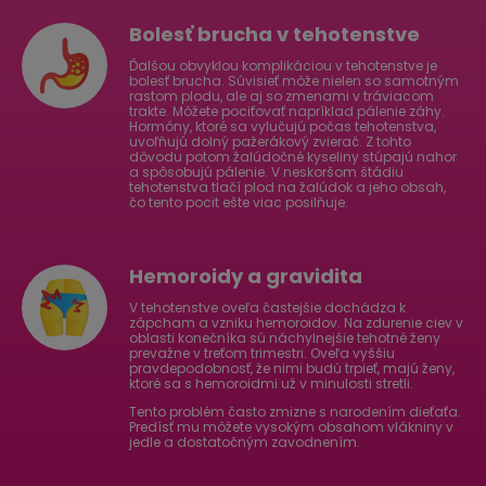
Bolesť brucha v tehotenstve
Ďalšou obvyklou komplikáciou v tehotenstve je
bolesť brucha. Súvisieť môže nielen so samotným
rastom plodu, ale aj so zmenami v tráviacom
trakte. Môžete pociťovať napríklad pálenie záhy.
Hormóny, ktoré sa vylučujú počas tehotenstva,
uvoľňujú dolný pažerákový zvierač. Z tohto
dôvodu potom žalúdočné kyseliny stúpajú nahor
a spôsobujú pálenie. V neskoršom štádiu
tehotenstva tlačí plod na žalúdok a jeho obsah,
čo tento pocit ešte viac posilňuje.
Hemoroidy a gravidita
V tehotenstve oveľa častejšie dochádza k
zápcham a vzniku hemoroidov. Na zdurenie ciev v
oblasti konečníka sú náchylnejšie tehotné ženy
prevažne v treťom trimestri. Oveľa vyššiu
pravdepodobnosť, že nimi budú trpieť, majú ženy,
ktoré sa s hemoroidmi už v minulosti stretli.
Tento problém často zmizne s narodením dieťaťa.
Predísť mu môžete vysokým obsahom vlákniny v
jedle a dostatočným zavodnením.