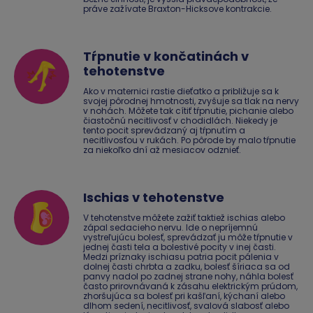
práve zažívate Braxton-Hicksove kontrakcie.
Tŕpnutie v končatinách v
tehotenstve
Ako v maternici rastie dieťatko a približuje sa k
svojej pôrodnej hmotnosti, zvyšuje sa tlak na nervy
v nohách. Môžete tak cítiť tŕpnutie, pichanie alebo
čiastočnú necitlivosť v chodidlách. Niekedy je
tento pocit sprevádzaný aj tŕpnutím a
necitlivosťou v rukách. Po pôrode by malo tŕpnutie
za niekoľko dní až mesiacov odznieť.
Ischias v tehotenstve
V tehotenstve môžete zažiť taktiež ischias alebo
zápal sedacieho nervu. Ide o nepríjemnú
vystreľujúcu bolesť, sprevádzať ju môže tŕpnutie v
jednej časti tela a bolestivé pocity v inej časti.
Medzi príznaky ischiasu patria pocit pálenia v
dolnej časti chrbta a zadku, bolesť šíriaca sa od
panvy nadol po zadnej strane nohy, náhla bolesť
často prirovnávaná k zásahu elektrickým prúdom,
zhoršujúca sa bolesť pri kašľaní, kýchaní alebo
dlhom sedení, necitlivosť, svalová slabosť alebo