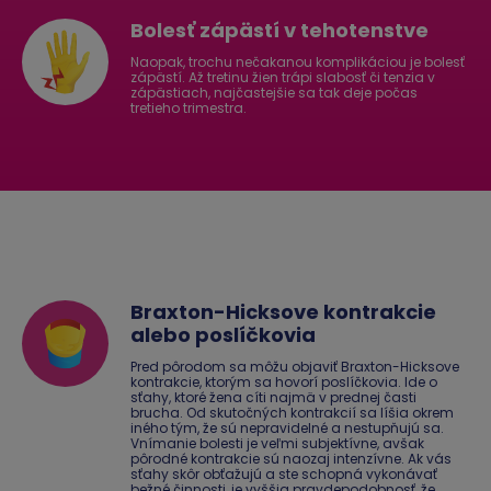
Bolesť zápästí v tehotenstve
Naopak, trochu nečakanou komplikáciou je bolesť
zápästí. Až tretinu žien trápi slabosť či tenzia v
zápästiach, najčastejšie sa tak deje počas
tretieho trimestra.
Braxton-Hicksove kontrakcie
alebo poslíčkovia
Pred pôrodom sa môžu objaviť Braxton-Hicksove
kontrakcie, ktorým sa hovorí poslíčkovia. Ide o
sťahy, ktoré žena cíti najmä v prednej časti
brucha. Od skutočných kontrakcií sa líšia okrem
iného tým, že sú nepravidelné a nestupňujú sa.
Vnímanie bolesti je veľmi subjektívne, avšak
pôrodné kontrakcie sú naozaj intenzívne. Ak vás
sťahy skôr obťažujú a ste schopná vykonávať
bežné činnosti, je vyššia pravdepodobnosť, že