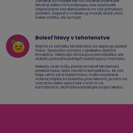
Zamerať sa môžete tiež na cvičenie určené pre
tehotné alebo na fyzioterapiu, kde dostanete
odporúčanie zacielené presne na váš pohybový
problém. Dopriať si môžete aj masáž, ktorá uľaví
nielen chrbtu, ale aj mysli.
Bolesť hlavy v tehotenstve
Najmä zo začiatku tehotenstva sa objavujú bolesti
hlavy. Spravidla vymiznú v priebehu ďalších
trimestrov. Nebývajú ohrozujúce pre bábätko, ale
dokážu poriadne potrápiť nastávajúcu mamičku.
Niekedy však môžu predznamenať tehotenskú
preeklampsiu, teda závažnú komplikáciu. Ak vás
trápi veľmi silná bolesť hlavy, máte rozostrené
videnie, trápite sa bolesťou pod rebrami, je vám na
vracanie alebo opúchate v tvári či na
končatinách, okamžite kontaktujte svojho lekára.