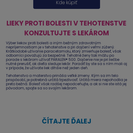
Kde kúpiť
LIEKY PROTI BOLESTI V TEHOTENSTVE
KONZULTUJTE S LEKÁROM
Výber liekov proti bolesti a iným bežným zdravotným
nepríjemnostiam je v tehotenstve a pri dojčení veľmi zúžený.
Krátkodobé užívanie paracetamolu, ktorý zmierňuje bolesť, však
odborníci považujú za bezpečné. Tehotné ženy tak môžu po
porade s lekárom užívať PARALEN® 500. Dojčenie nie je pri liečbe
nutné prerušiť, ak dieťa sleduje lekár. Poradiť by ste sa s ním mali aj
v prípade, že užívate liek dlhšie než jeden deň.
Tehotenstvo a materstvo prináša veľké zmeny. Kým sa im telo
prispôsobí, je potrebná určitá trpezlivosť. Určitá miera nepohodlia je
preto bežná. Bolesť však radšej nepodceňujte, a ak si nie ste istá jej
pôvodom, spojte sa so svojím lekárom.
ČÍTAJTE ĎALEJ