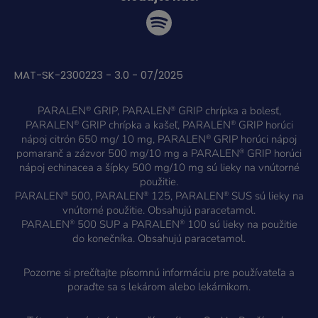
MAT-SK-2300223 - 3.0 - 07/2025
PARALEN
GRIP, PARALEN
GRIP chrípka a bolesť,
®
®
PARALEN
GRIP chrípka a kašeľ, PARALEN
GRIP horúci
®
®
nápoj citrón 650 mg/ 10 mg, PARALEN
GRIP horúci nápoj
®
pomaranč a zázvor 500 mg/10 mg a PARALEN
GRIP horúci
®
nápoj echinacea a šípky 500 mg/10 mg sú lieky na vnútorné
použitie.
PARALEN
500, PARALEN
125, PARALEN
SUS sú lieky na
®
®
®
vnútorné použitie. Obsahujú paracetamol.
PARALEN
500 SUP a PARALEN
100 sú lieky na použitie
®
®
do konečníka. Obsahujú paracetamol.
Pozorne si prečítajte písomnú informáciu pre používateľa a
poraďte sa s lekárom alebo lekárnikom.