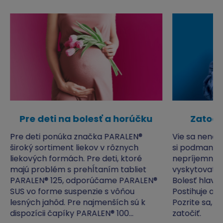
Pre deti na bolesť a horúčku
Zatočt
Pre deti ponúka značka PARALEN®
Vie sa nená
široký sortiment liekov v rôznych
si podmaniť 
liekových formách. Pre deti, ktoré
nepríjemná,
majú problém s prehĺtaním tabliet
vyskytovať 
PARALEN® 125, odporúčame PARALEN®
Bolesť hlavy 
SUS vo forme suspenzie s vôňou
Postihuje až
lesných jahôd. Pre najmenších sú k
Pozrite sa, č
dispozícii čapíky PARALEN® 100...
zatočiť.