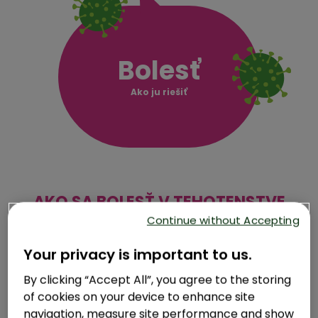
Bolesť
Ako ju riešiť
AKO SA BOLESŤ V TEHOTENSTVE
Continue without Accepting
PREMIEŇA
Your privacy is important to us.
Ako nastávajúca mamička najskôr zažívate celý rad nových
vnemov, ktoré prichádzajú s premieňajúcim sa telom. Nepohodlie
spojené s iným stavom sa strieda podľa fáz tehotenstva a
By clicking “Accept All”, you agree to the storing
dojčenia.
of cookies on your device to enhance site
navigation, measure site performance and show