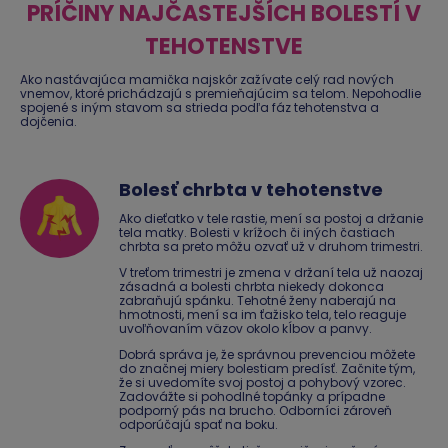
PRÍČINY NAJČASTEJŠÍCH BOLESTÍ V
TEHOTENSTVE
Ako nastávajúca mamička najskôr zažívate celý rad nových
vnemov, ktoré prichádzajú s premieňajúcim sa telom. Nepohodlie
spojené s iným stavom sa strieda podľa fáz tehotenstva a
dojčenia.
Bolesť chrbta v tehotenstve
Ako dieťatko v tele rastie, mení sa postoj a držanie
tela matky. Bolesti v krížoch či iných častiach
chrbta sa preto môžu ozvať už v druhom trimestri.
V treťom trimestri je zmena v držaní tela už naozaj
zásadná a bolesti chrbta niekedy dokonca
zabraňujú spánku. Tehotné ženy naberajú na
hmotnosti, mení sa im ťažisko tela, telo reaguje
uvoľňovaním väzov okolo kĺbov a panvy.
Dobrá správa je, že správnou prevenciou môžete
do značnej miery bolestiam predísť. Začnite tým,
že si uvedomíte svoj postoj a pohybový vzorec.
Zadovážte si pohodlné topánky a prípadne
podporný pás na brucho. Odborníci zároveň
odporúčajú spať na boku.