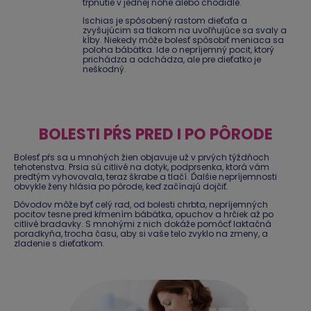
tŕpnutie v jednej nohe alebo chodidle.
Ischias je spôsobený rastom dieťaťa a
zvyšujúcim sa tlakom na uvoľňujúce sa svaly a
kĺby. Niekedy môže bolesť spôsobiť meniaca sa
poloha bábätka. Ide o nepríjemný pocit, ktorý
prichádza a odchádza, ale pre dieťatko je
neškodný.
BOLESTI PŔS PRED I PO PÔRODE
Bolesť pŕs sa u mnohých žien objavuje už v prvých týždňoch
tehotenstva. Prsia sú citlivé na dotyk, podprsenka, ktorá vám
predtým vyhovovala, teraz škrabe a tlačí. Ďalšie nepríjemnosti
obvykle ženy hlásia po pôrode, keď začínajú dojčiť.
Dôvodov môže byť celý rad, od bolesti chrbta, nepríjemných
pocitov tesne pred kŕmením bábätka, opuchov a hrčiek až po
citlivé bradavky. S mnohými z nich dokáže pomôcť laktačná
poradkyňa, trocha času, aby si vaše telo zvyklo na zmeny, a
zladenie s dieťatkom.